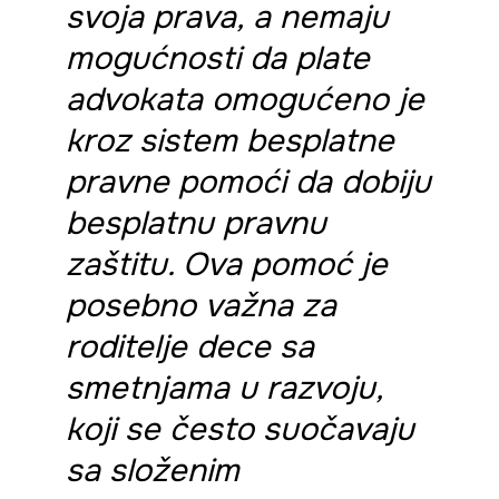
svoja prava, a nemaju
mogućnosti da plate
advokata omogućeno je
kroz sistem besplatne
pravne pomoći da dobiju
besplatnu pravnu
zaštitu. Ova pomoć je
posebno važna za
roditelje dece sa
smetnjama u razvoju,
koji se često suočavaju
sa složenim