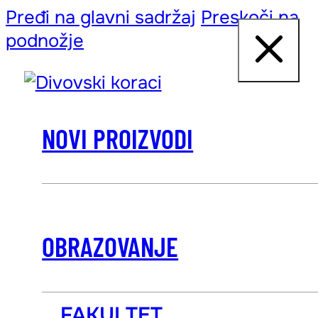
Pređi na glavni sadržaj
Preskoči na
podnožje
NOVI PROIZVODI
OBRAZOVANJE
FAKULTET