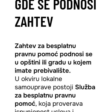
GDE SE PODNOSI
ZAHTEV
Zahtev za besplatnu
pravnu pomoć podnosi se
u opštini ili gradu u kojem
imate prebivalište.
U okviru lokalne
samouprave postoji
Služba
za besplatnu pravnu
pomoć
, koja proverava
ispunjenost uslova i