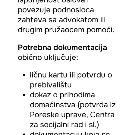
povezuje podnosioca
zahteva sa advokatom ili
drugim pružaocem pomoći.
Potrebna dokumentacija
obično uključuje:
ličnu kartu ili potvrdu o
prebivalištu
dokaz o prihodima
domaćinstva (potvrda iz
Poreske uprave, Centra
za socijalni rad i sl.)
dokumentaciju koja se