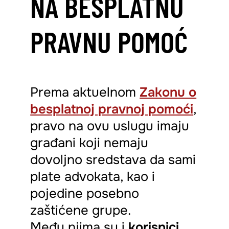
NA BESPLATNU
PRAVNU POMOĆ
Prema aktuelnom
Zakonu o
besplatnoj pravnoj pomoći
,
pravo na ovu uslugu imaju
građani koji nemaju
dovoljno sredstava da sami
plate advokata, kao i
pojedine posebno
zaštićene grupe.
Među njima su i
korisnici