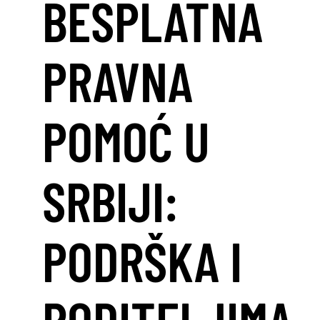
BESPLATNA
PRAVNA
POMOĆ U
SRBIJI:
PODRŠKA I
RODITELJIMA