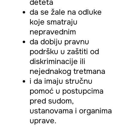
deteta
da se žale na odluke
koje smatraju
nepravednim
da dobiju pravnu
podršku u zaštiti od
diskriminacije ili
nejednakog tretmana
i da imaju stručnu
pomoć u postupcima
pred sudom,
ustanovama i organima
uprave.