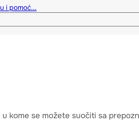
u i pomoć...
vu u kome se možete suočiti sa prepoz