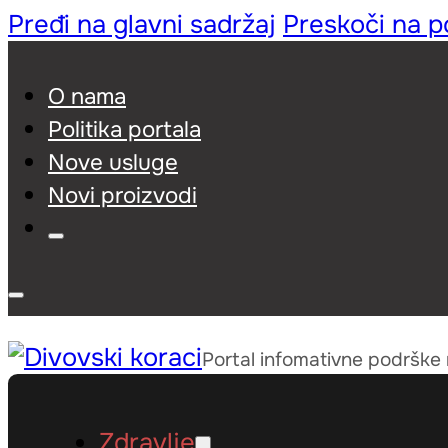
Pređi na glavni sadržaj
Preskoči na 
O nama
Politika portala
Nove usluge
Novi proizvodi
Portal infomativne podrške
Zdravlje