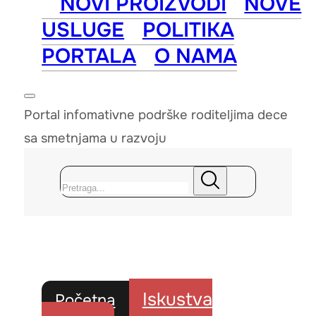
NOVI PROIZVODI
NOVE
USLUGE
POLITIKA
PORTALA
O NAMA
Portal infomativne podrške roditeljima dece
sa smetnjama u razvoju
Pretraga
Iskustva
Početna