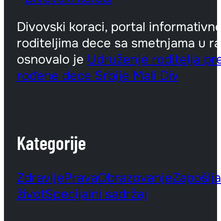
Divovski koraci, portal informativn
roditeljima dece sa smetnjama u ra
osnovalo je
Udruženje roditelja p
rođene dece Srbije Mali Div
Kategorije
Zdravlje
Prava
Obrazovanje
Zapošlj
život
Specijalni sadržaj