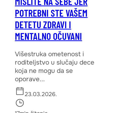
MISLITE NA SEBE JER
POTREBNI STE VAŠEM
DETETU ZDRAVI I
MENTALNO OČUVANI
Višestruka ometenost i
roditeljstvo u slučaju dece
koja ne mogu da se
oporave...
23.03.2026.