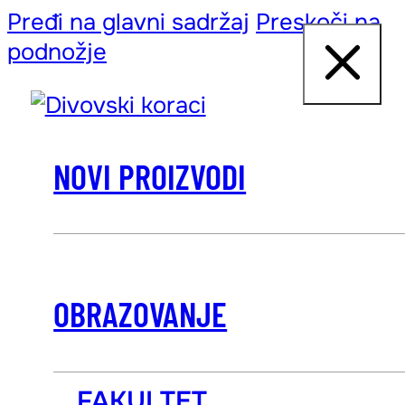
Pređi na glavni sadržaj
Preskoči na
podnožje
NOVI PROIZVODI
OBRAZOVANJE
FAKULTET