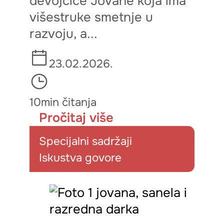
devojčice Jovane koja ima
višestruke smetnje u
razvoju, a...
23.02.2026.
10min čitanja
Pročitaj više
Specijalni sadržaji
Iskustva govore