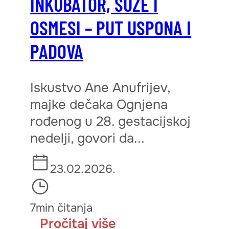
INKUBATOR, SUZE I
OSMESI – PUT USPONA I
PADOVA
Iskustvo Ane Anufrijev,
majke dečaka Ognjena
rođenog u 28. gestacijskoj
nedelji, govori da...
23.02.2026.
7min čitanja
Pročitaj više