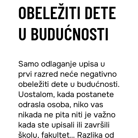
OBELEŽITI DETE
U BUDUĆNOSTI
Samo odlaganje upisa u
prvi razred neće negativno
obeležiti dete u budućnosti.
Uostalom, kada postanete
odrasla osoba, niko vas
nikada ne pita niti je važno
kada ste upisali ili završili
školu, fakultet… Razlika od