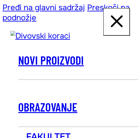
Pređi na glavni sadržaj
Preskoči na
podnožje
NOVI PROIZVODI
OBRAZOVANJE
FAKULTET