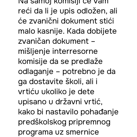
Na samoj komisiji će vam
reći da li je upis odložen, ali
će zvanični dokument stići
malo kasnije. Kada dobijete
zvaničan dokument –
mišljenje interresorne
komisije da se predlaže
odlaganje – potrebno je da
ga dostavite školi, ali i
vrtiću ukoliko je dete
upisano u državni vrtić,
kako bi nastavilo pohađanje
predškolskog pripremnog
programa uz smernice