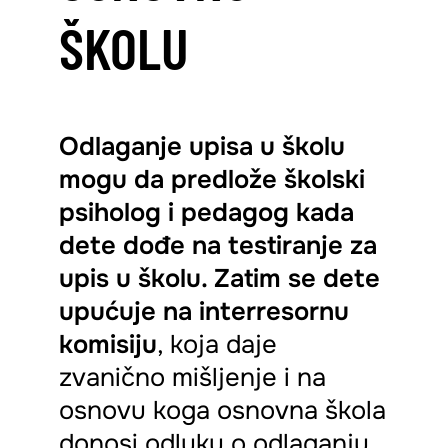
ŠKOLU
Odlaganje upisa u školu
mogu da predlože školski
psiholog i pedagog kada
dete dođe na testiranje za
upis u školu. Zatim se dete
upućuje na interresornu
komisiju
, koja daje
zvanično mišljenje i na
osnovu koga osnovna škola
donosi odluku o odlaganju