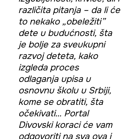
različita pitanja – da li će
to nekako „obeležiti”
dete u budućnosti, šta
je bolje za sveukupni
razvoj deteta, kako
izgleda proces
odlaganja upisa u
osnovnu školu u Srbiji,
kome se obratiti, šta
očekivati… Portal
Divovski koraci će vam
odgovoriti na sva ova i