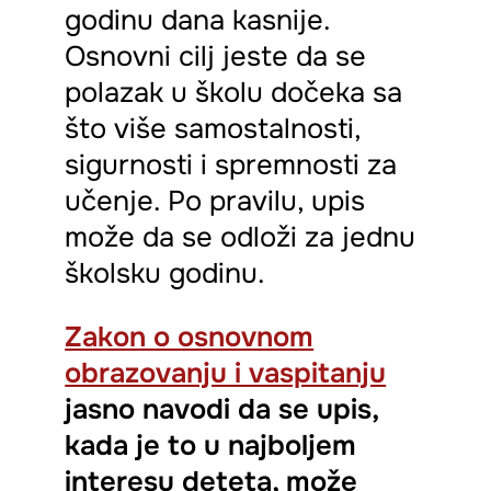
godinu dana kasnije.
Osnovni cilj jeste da se
polazak u školu dočeka sa
što više samostalnosti,
sigurnosti i spremnosti za
učenje. Po pravilu, upis
može da se odloži za jednu
školsku godinu.
Zakon o osnovnom
obrazovanju i vaspitanju
jasno navodi da se upis,
kada je to u najboljem
interesu deteta,
može