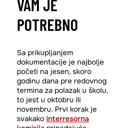
VAM JE
POTREBNO
Sa prikupljanjem
dokumentacije je najbolje
početi na jesen, skoro
godinu dana pre redovnog
termina za polazak u školu,
to jest u oktobru ili
novembru. Prvi korak je
svakako
interresorna