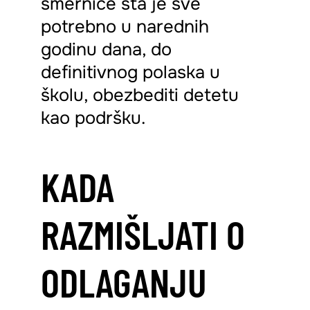
smernice šta je sve
potrebno u narednih
godinu dana, do
definitivnog polaska u
školu, obezbediti detetu
kao podršku.
KADA
RAZMIŠLJATI O
ODLAGANJU