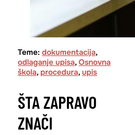
Teme:
dokumentacija
,
odlaganje upisa
,
Osnovna
škola
,
procedura
,
upis
ŠTA ZAPRAVO
ZNAČI