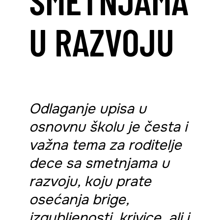
U RAZVOJU
Odlaganje upisa u
osnovnu školu je česta i
važna tema za roditelje
dece sa smetnjama u
razvoju, koju prate
osećanja brige,
izgubljenosti, krivice, ali i