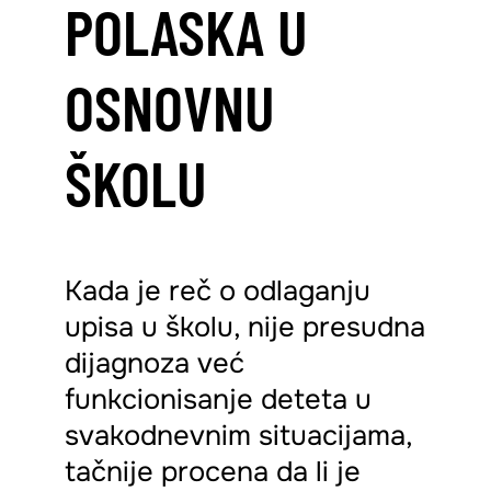
POLASKA U
OSNOVNU
ŠKOLU
Kada je reč o odlaganju
upisa u školu, nije presudna
dijagnoza već
funkcionisanje deteta u
svakodnevnim situacijama,
tačnije procena da li je