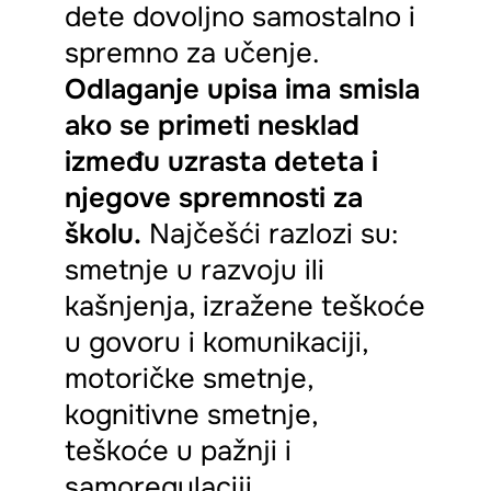
dete dovoljno samostalno i
spremno za učenje.
Odlaganje upisa ima smisla
ako se primeti nesklad
između uzrasta deteta i
njegove spremnosti za
školu.
Najčešći razlozi su:
smetnje u razvoju ili
kašnjenja, izražene teškoće
u govoru i komunikaciji,
motoričke smetnje,
kognitivne smetnje,
teškoće u pažnji i
samoregulaciji,