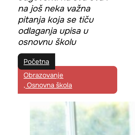
na još neka važna
pitanja koja se tiču
odlaganja upisa u
osnovnu školu
Početna
Obrazovanje
, Osnovna škola