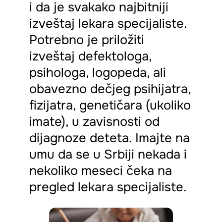
i da je svakako najbitniji
izveštaj lekara specijaliste.
Potrebno je priložiti
izveštaj defektologa,
psihologa, logopeda, ali
obavezno dečjeg psihijatra,
fizijatra, genetičara (ukoliko
imate), u zavisnosti od
dijagnoze deteta. Imajte na
umu da se u Srbiji nekada i
nekoliko meseci čeka na
pregled lekara specijaliste.