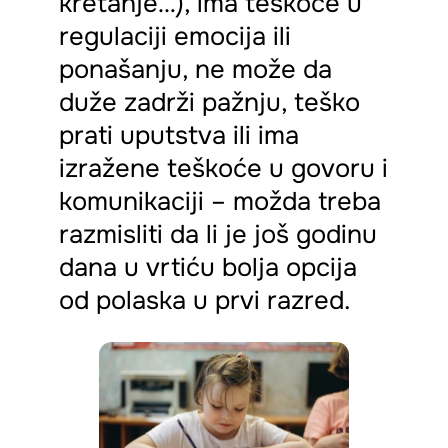
kretanje…), ima teškoće u
regulaciji emocija ili
ponašanju, ne može da
duže zadrži pažnju, teško
prati uputstva ili ima
izražene teškoće u govoru i
komunikaciji – možda treba
razmisliti da li je još godinu
dana u vrtiću bolja opcija
od polaska u prvi razred.