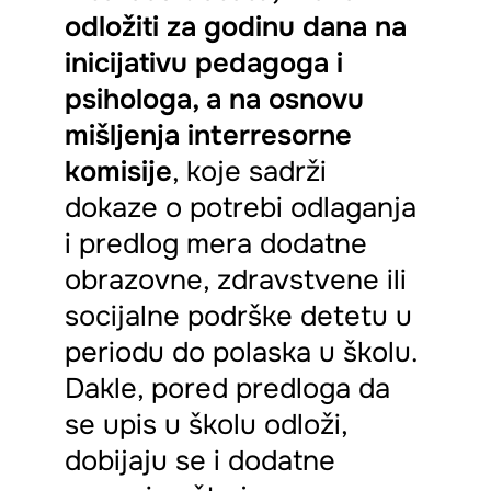
odložiti za godinu dana na
inicijativu pedagoga i
psihologa, a na osnovu
mišljenja interresorne
komisije
, koje sadrži
dokaze o potrebi odlaganja
i predlog mera dodatne
obrazovne, zdravstvene ili
socijalne podrške detetu u
periodu do polaska u školu.
Dakle, pored predloga da
se upis u školu odloži,
dobijaju se i dodatne