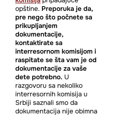
komisija
pripadajuće
opštine.
Preporuka je da,
pre nego što počnete sa
prikupljanjem
dokumentacije,
kontaktirate sa
interresornom komisijom i
raspitate se šta vam je od
dokumentacije za vaše
dete potrebno.
U
razgovoru sa nekoliko
interresornih komisija u
Srbiji saznali smo da
dokumentacija nije obimna