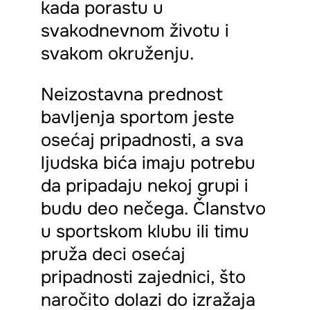
kada porastu u
svakodnevnom životu i
svakom okruženju.
Neizostavna prednost
bavljenja sportom jeste
osećaj pripadnosti, a sva
ljudska bića imaju potrebu
da pripadaju nekoj grupi i
budu deo nečega. Članstvo
u sportskom klubu ili timu
pruža deci osećaj
pripadnosti zajednici, što
naročito dolazi do izražaja