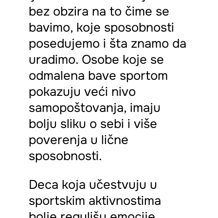
bez obzira na to čime se
bavimo, koje sposobnosti
posedujemo i šta znamo da
uradimo. Osobe koje se
odmalena bave sportom
pokazuju veći nivo
samopoštovanja, imaju
bolju sliku o sebi i više
poverenja u lične
sposobnosti.
Deca koja učestvuju u
sportskim aktivnostima
bolje regulišu emocije,