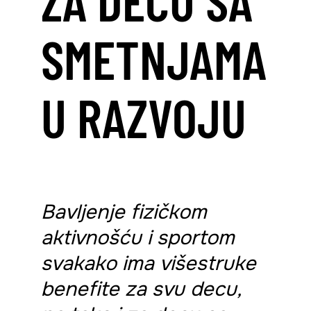
SMETNJAMA
U RAZVOJU
Bavljenje fizičkom
aktivnošću i sportom
svakako ima višestruke
benefite za svu decu,