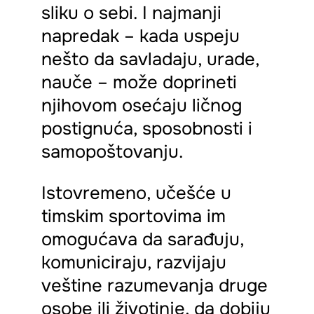
sliku o sebi. I najmanji
napredak – kada uspeju
nešto da savladaju, urade,
nauče – može doprineti
njihovom osećaju ličnog
postignuća, sposobnosti i
samopoštovanju.
Istovremeno, učešće u
timskim sportovima im
omogućava da sarađuju,
komuniciraju, razvijaju
veštine razumevanja druge
osobe ili životinje, da dobiju