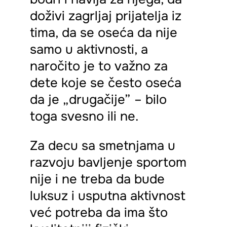
doživi zagrljaj prijatelja iz
tima, da se oseća da nije
samo u aktivnosti, a
naročito je to važno za
dete koje se često oseća
da je „drugačije” – bilo
toga svesno ili ne.
Za decu sa smetnjama u
razvoju bavljenje sportom
nije i ne treba da bude
luksuz i usputna aktivnost
već potreba da ima što