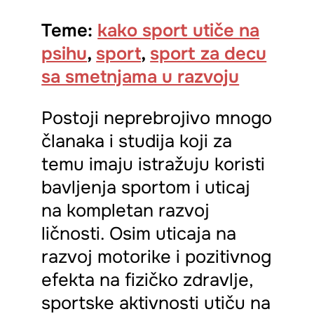
Teme:
kako sport utiče na
psihu
,
sport
,
sport za decu
sa smetnjama u razvoju
Postoji neprebrojivo mnogo
članaka i studija koji za
temu imaju istražuju koristi
bavljenja sportom i uticaj
na kompletan razvoj
ličnosti. Osim uticaja na
razvoj motorike i pozitivnog
efekta na fizičko zdravlje,
sportske aktivnosti utiču na