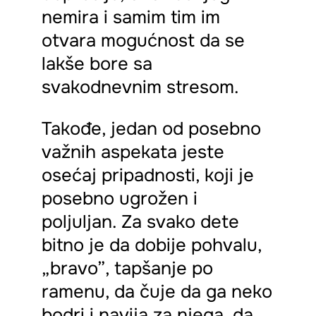
nemira i samim tim im
otvara mogućnost da se
lakše bore sa
svakodnevnim stresom.
Takođe, jedan od posebno
važnih aspekata jeste
osećaj pripadnosti, koji je
posebno ugrožen i
poljuljan. Za svako dete
bitno je da dobije pohvalu,
„bravo”, tapšanje po
ramenu, da čuje da ga neko
bodri i navija za njega, da