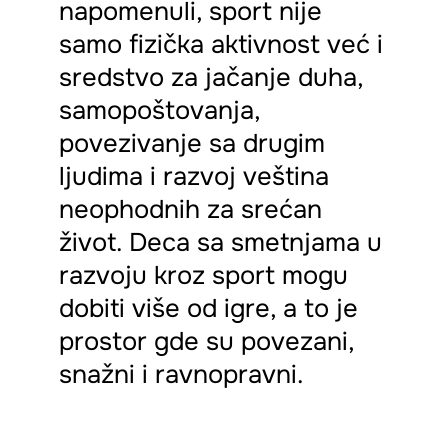
napomenuli, sport nije
samo fizička aktivnost već i
sredstvo za jačanje duha,
samopoštovanja,
povezivanje sa drugim
ljudima i razvoj veština
neophodnih za srećan
život. Deca sa smetnjama u
razvoju kroz sport mogu
dobiti više od igre, a to je
prostor gde su povezani,
snažni i ravnopravni.