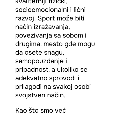
kvalitetniji fizički,
socioemocionalni i lični
razvoj. Sport može biti
način izražavanja,
povezivanja sa sobom i
drugima, mesto gde mogu
da osete snagu,
samopouzdanje i
pripadnost, a ukoliko se
adekvatno sprovodi i
prilagodi na svakoj osobi
svojstven način.
Kao što smo već