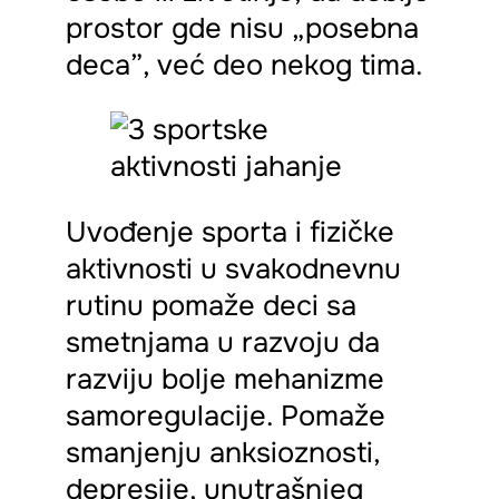
prostor gde nisu „posebna
deca”, već deo nekog tima.
Uvođenje sporta i fizičke
aktivnosti u svakodnevnu
rutinu pomaže deci sa
smetnjama u razvoju da
razviju bolje mehanizme
samoregulacije. Pomaže
smanjenju anksioznosti,
depresije, unutrašnjeg