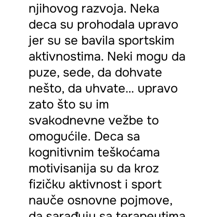
njihovog razvoja. Neka
deca su prohodala upravo
jer su se bavila sportskim
aktivnostima. Neki mogu da
puze, sede, da dohvate
nešto, da uhvate… upravo
zato što su im
svakodnevne vežbe to
omogućile. Deca sa
kognitivnim teškoćama
motivisanija su da kroz
fizičku aktivnost i sport
nauče osnovne pojmove,
da sarađuju sa terapeutima