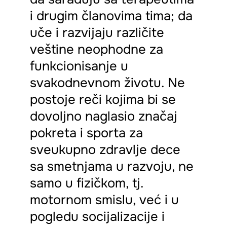
i drugim članovima tima; da
uče i razvijaju različite
veštine neophodne za
funkcionisanje u
svakodnevnom životu. Ne
postoje reči kojima bi se
dovoljno naglasio značaj
pokreta i sporta za
sveukupno zdravlje dece
sa smetnjama u razvoju, ne
samo u fizičkom, tj.
motornom smislu, već i u
pogledu socijalizacije i