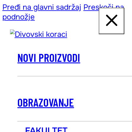
Pređi na glavni sadržaj
Preskoči na
podnožje
NOVI PROIZVODI
OBRAZOVANJE
FAKULTET