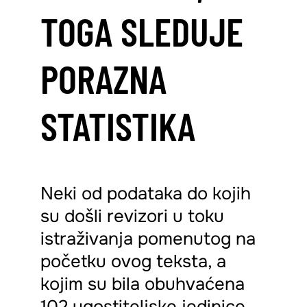
TOGA SLEDUJE
PORAZNA
STATISTIKA
Neki od podataka do kojih
su došli revizori u toku
istraživanja pomenutog na
početku ovog teksta, a
kojim su bila obuhvaćena
102 ugostiteljske jedinice,