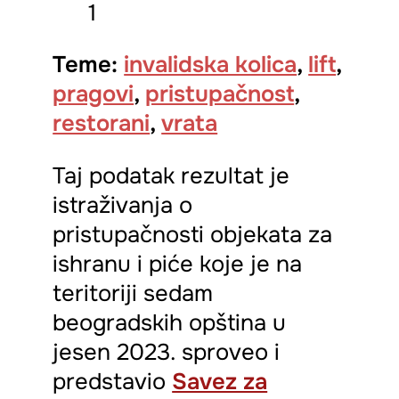
Teme:
invalidska kolica
,
lift
,
pragovi
,
pristupačnost
,
restorani
,
vrata
Taj podatak rezultat je
istraživanja o
pristupačnosti objekata za
ishranu i piće koje je na
teritoriji sedam
beogradskih opština u
jesen 2023. sproveo i
predstavio
Savez za