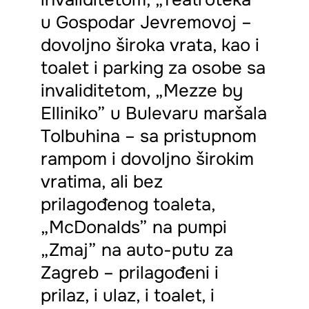
u Gospodar Jevremovoj –
dovoljno široka vrata, kao i
toalet i parking za osobe sa
invaliditetom, „Mezze by
Elliniko” u Bulevaru maršala
Tolbuhina – sa pristupnom
rampom i dovoljno širokim
vratima, ali bez
prilagođenog toaleta,
„McDonalds” na pumpi
„Zmaj” na auto-putu za
Zagreb – prilagođeni i
prilaz, i ulaz, i toalet, i