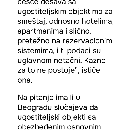
češće dešava sa
ugostiteljskim objektima za
smeštaj, odnosno hotelima,
apartmanima i slično,
pretežno na rezervacionim
sistemima, i ti podaci su
uglavnom netačni. Kazne
za to ne postoje”, ističe
ona.
Na pitanje ima li u
Beogradu slučajeva da
ugostiteljski objekti sa
obezbeđenim osnovnim