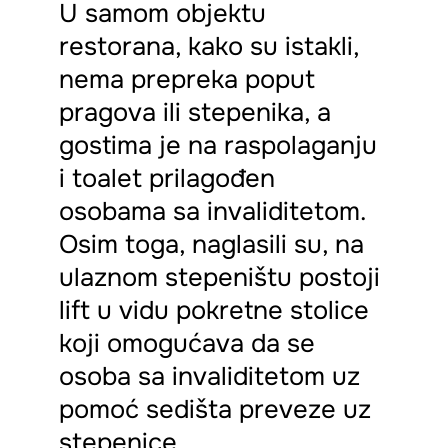
U samom objektu
restorana, kako su istakli,
nema prepreka poput
pragova ili stepenika, a
gostima je na raspolaganju
i toalet prilagođen
osobama sa invaliditetom.
Osim toga, naglasili su, na
ulaznom stepeništu postoji
lift u vidu pokretne stolice
koji omogućava da se
osoba sa invaliditetom uz
pomoć sedišta preveze uz
stepenice.