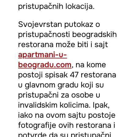
pristupačnih lokacija.
Svojevrstan putokaz o
pristupačnosti beogradskih
restorana može biti i sajt
apartmani-u-
beogradu.com
, na kome
postoji spisak 47 restorana
u glavnom gradu koji su
pristupačni za osobe u
invalidskim kolicima. Ipak,
iako na ovom sajtu postoje
fotografije ovih restorana i
potvrde da su pristupačni,