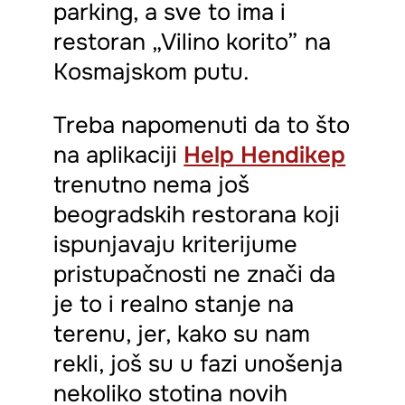
parking, a sve to ima i
restoran „Vilino korito” na
Kosmajskom putu.
Treba napomenuti da to što
na aplikaciji
Help Hendikep
trenutno nema još
beogradskih restorana koji
ispunjavaju kriterijume
pristupačnosti ne znači da
je to i realno stanje na
terenu, jer, kako su nam
rekli, još su u fazi unošenja
nekoliko stotina novih