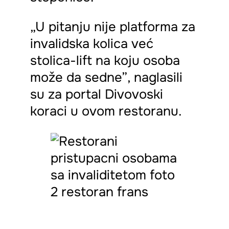
„U pitanju nije platforma za
invalidska kolica već
stolica-lift na koju osoba
može da sedne”, naglasili
su za portal Divovoski
koraci u ovom restoranu.