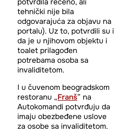
potvrdila rečeno, ali
tehnički nije bila
odgovarajuća za objavu na
portalu). Uz to, potvrdili su i
da je u njihovom objektu i
toalet prilagođen
potrebama osoba sa
invaliditetom.
I u čuvenom beogradskom
restoranu „
Franš
” na
Autokomandi potvrđuju da
imaju obezbeđene uslove
za osobe sa invaliditetom.