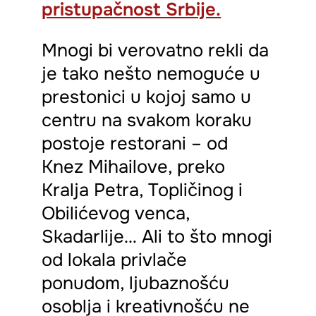
pristupačnost Srbije.
Mnogi bi verovatno rekli da
je tako nešto nemoguće u
prestonici u kojoj samo u
centru na svakom koraku
postoje restorani – od
Knez Mihailove, preko
Kralja Petra, Topličinog i
Obilićevog venca,
Skadarlije… Ali to što mnogi
od lokala privlače
ponudom, ljubaznošću
osoblja i kreativnošću ne