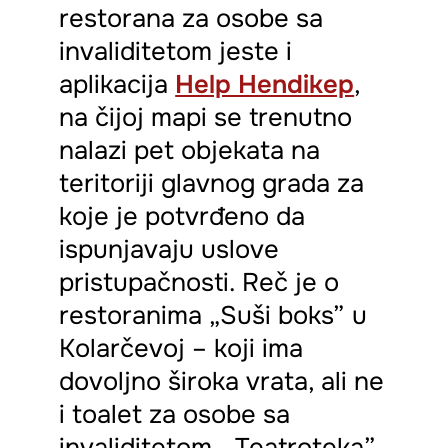
restorana za osobe sa
invaliditetom jeste i
aplikacija
Help Hendikep
,
na čijoj mapi se trenutno
nalazi pet objekata na
teritoriji glavnog grada za
koje je potvrđeno da
ispunjavaju uslove
pristupačnosti. Reč je o
restoranima „Suši boks” u
Kolarčevoj – koji ima
dovoljno široka vrata, ali ne
i toalet za osobe sa
invaliditetom, „Teatroteka”