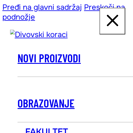
Pređi na glavni sadržaj
Preskoči na
podnožje
NOVI PROIZVODI
OBRAZOVANJE
FAKULTET