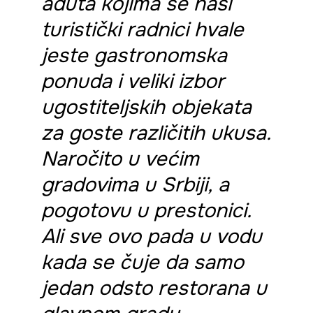
aduta kojima se naši
turistički radnici hvale
jeste gastronomska
ponuda i veliki izbor
ugostiteljskih objekata
za goste različitih ukusa.
Naročito u većim
gradovima u Srbiji, a
pogotovu u prestonici.
Ali sve ovo pada u vodu
kada se čuje da samo
jedan odsto restorana u