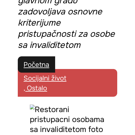
glavnom gradu
zadovoljava osnovne
kriterijume
pristupačnosti za osobe
sa invaliditetom
Početna
Socijalni život
, Ostalo