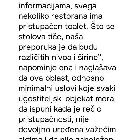
informacijama, svega
nekoliko restorana ima
pristupačan toalet. Što se
stolova tiče, naša
preporuka je da budu
različitih nivoa i širine”,
napominje ona i naglašava
da ova oblast, odnosno
minimalni uslovi koje svaki
ugostiteljski objekat mora
da ispuni kada je reč o
pristupačnosti, nije
dovoljno uređena važećim
aktima i da nije zabeležen