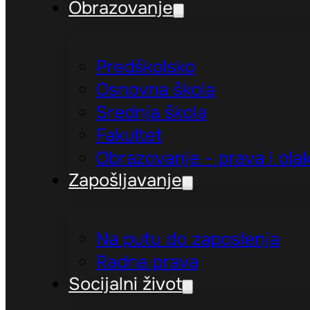
Obrazovanje
Predškolsko
Osnovna škola
Srednja škola
Fakultet
Obrazovanje - prava i ola
Zapošljavanje
Na putu do zaposlenja
Radna prava
Socijalni život