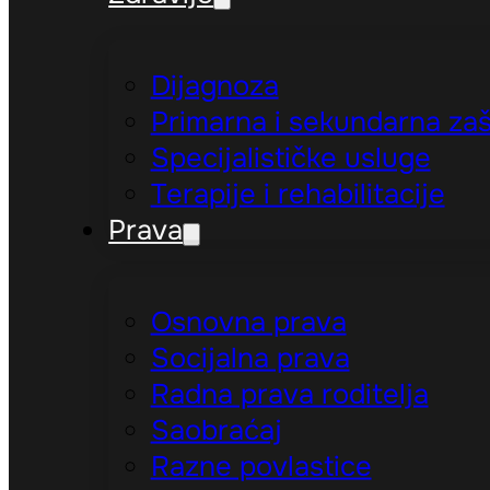
Dijagnoza
Primarna i sekundarna zaš
Specijalističke usluge
Terapije i rehabilitacije
Prava
Osnovna prava
Socijalna prava
Radna prava roditelja
Saobraćaj
Razne povlastice