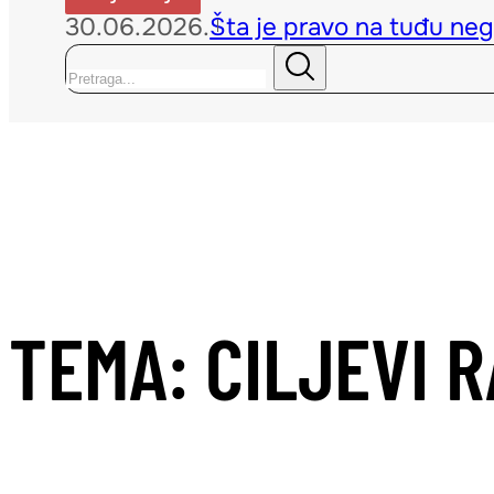
30.06.2026.
Šta je pravo na tuđu neg
Pretraga
TEMA: CILJEVI 