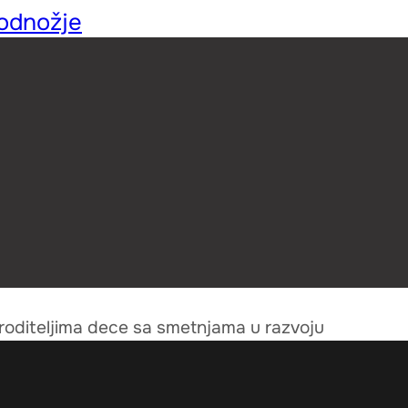
podnožje
 roditeljima dece sa smetnjama u razvoju