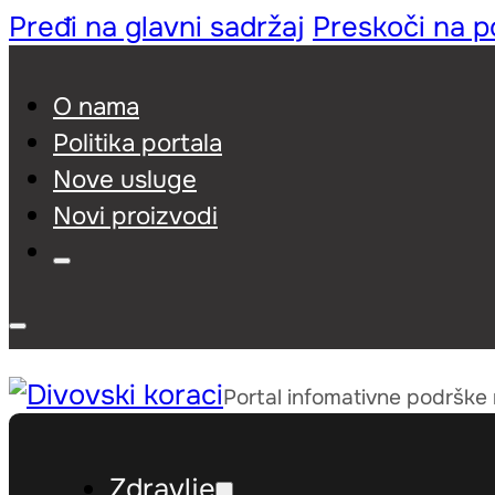
Pređi na glavni sadržaj
Preskoči na 
O nama
Politika portala
Nove usluge
Novi proizvodi
Portal infomativne podrške
Zdravlje