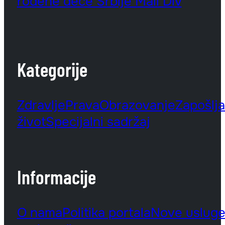
rođene dece Srbije Mali Div
Kategorije
Zdravlje
Prava
Obrazovanje
Zapošlj
život
Specijalni sadržaj
Informacije
O nama
Politika portala
Nove uslug