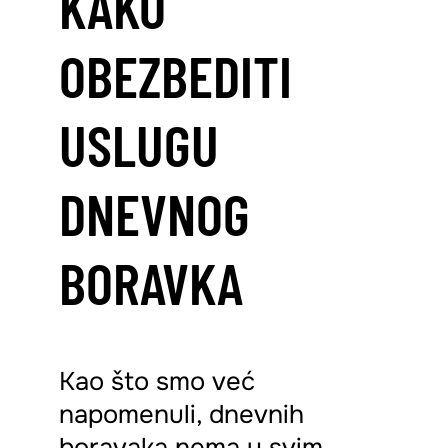
KAKO
OBEZBEDITI
USLUGU
DNEVNOG
BORAVKA
Kao što smo već
napomenuli, dnevnih
boravaka nema u svim