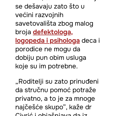
se dešavaju zato što u
većini razvojnih
savetovališta zbog malog
broja
defektologa,
logopeda i psihologa
deca i
porodice ne mogu da
dobiju pun obim usluga
koje su im potrebne.
„Roditelji su zato prinuđeni
da stručnu pomoć potraže
privatno, a to je za mnoge
najčešće skupo”, kaže dr
Civrić i objašnjava da iz