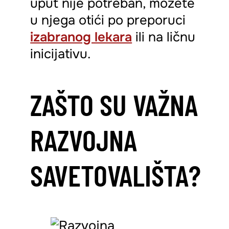
uput nije potreban, možete
u njega otići po preporuci
izabranog lekara
ili na ličnu
inicijativu.
ZAŠTO SU VAŽNA
RAZVOJNA
SAVETOVALIŠTA?