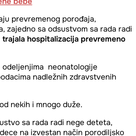
ene bebe
čaju prevremenog porođaja,
da, zajedno sa odsustvom sa rada radi
e trajala hospitalizacija prevremeno
 odeljenjima neonatologije
 podacima nadležnih zdravstvenih
 kod nekih i mnogo duže.
sustvo sa rada radi nege deteta,
dece na izvestan način porodiljsko