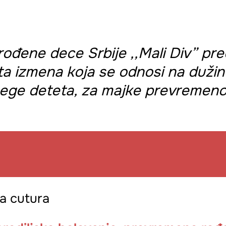
ođene dece Srbije ,,Mali Div” pre
eta izmena koja se odnosi na dužin
nege deteta, za majke prevremen