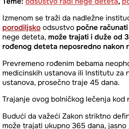
Teme:
odsustvo radi nege deteta
,
po
Izmenom se traži da nadležne instit
porodiljsko
odsustvo
počne računat
nege deteta,
može trajati i duže od 3
rođenog deteta neposredno nakon r
Prevremeno rođenim bebama neophodn
medicinskih ustanova ili Institutu z
ustanova, prosečno traje 45 dana.
Trajanje ovog bolničkog lečenja kod n
Budući da važeći Zakon striktno defin
može trajati ukupno 365 dana, jasno