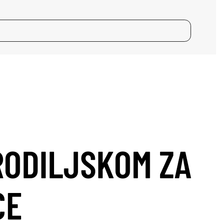
RODILJSKOM ZA
CE