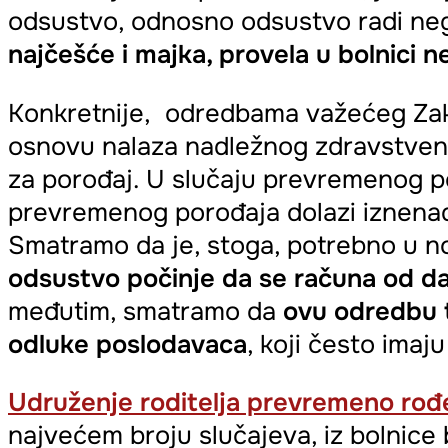
odsustvo, odnosno odsustvo radi ne
najčešće i majka, provela u bolnici
Konkretnije, odredbama važećeg Zak
osnovu nalaza nadležnog zdravstven
za porođaj. U slučaju prevremenog p
prevremenog porođaja dolazi iznenad
Smatramo da je, stoga, potrebno u n
odsustvo počinje da se računa od 
međutim, smatramo da
ovu odredbu t
odluke poslodavaca
, koji često ima
Udruženje roditelja prevremeno rođe
najvećem broju slučajeva, iz bolnice