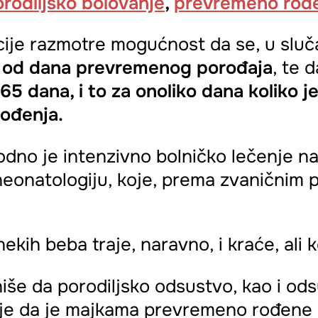
rodiljsko bolovanje
,
prevremeno rođ
ucije razmotre mogućnost da se, u slu
i od dana prevremenog porođaja
, te 
65 dana, i to za onoliko dana koliko j
ođenja.
o je intenzivno bolničko lečenje na
a neonatologiju, koje, prema zvaničnim
ekih beba traje, naravno, i kraće, ali
iše da porodiljsko odsustvo, kao i od
 je da je majkama prevremeno rođene 