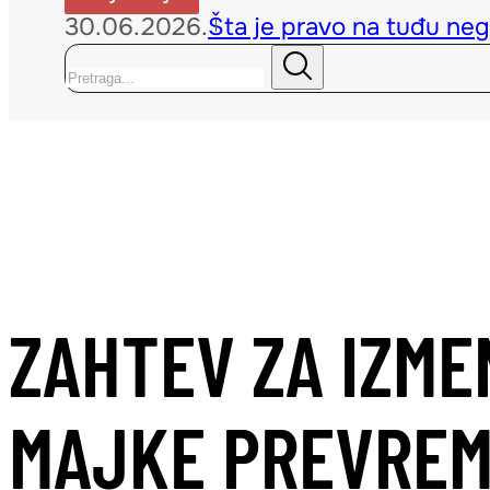
30.06.2026.
Šta je pravo na tuđu neg
Pretraga
ZAHTEV ZA IZME
MAJKE PREVREM