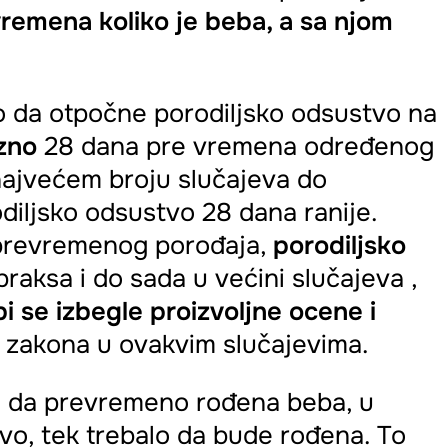
remena koliko je beba, a sa njom
 da otpočne porodiljsko odsustvo na
zno
28 dana pre vremena određenog
najvećem broju slučajeva do
iljsko odsustvo 28 dana ranije.
u prevremenog porođaja,
porodiljsko
 praksa i do sada u većini slučajeva ,
i se izbegle proizvoljne ocene i
g zakona u ovakvim slučajevima.
 da prevremeno rođena beba, u
vo, tek trebalo da bude rođena. To