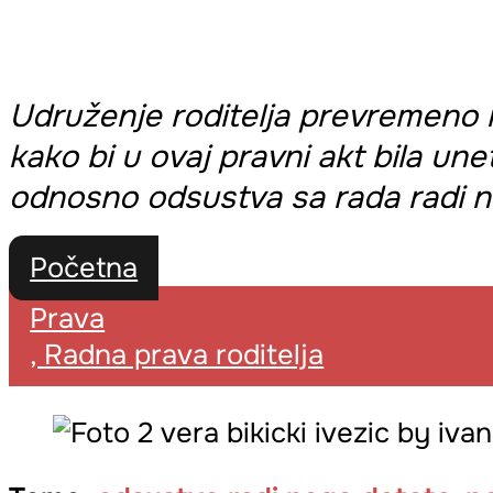
Udruženje roditelja prevremeno r
kako bi u ovaj pravni akt bila un
odnosno odsustva sa rada radi 
Početna
Prava
, Radna prava roditelja