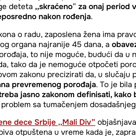
ge deteta
,,skraćeno
”
za onaj period v
 neposredno nakon rođenja
.
ona o radu, zaposlena žena ima pravo
og organa najranije 45 dana, a
obave
orođaja, to nije moguće, budući da u 
a, tako da je nemoguće otpočeti porod
ovom zakonu precizirati da, u slučaj
dana prevremenog porođaja
. To je bila
reba jasno zakonom definisati, kako b
ju problem sa tumačenjem dosadašnje
ne dece Srbije ,,Mali Div”
objašnjava
 biva otpuštena u vreme kada je, zapra