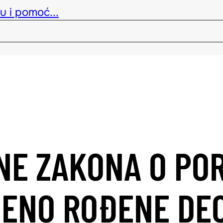
u i pomoć...
NE ZAKONA O PO
ENO ROĐENE DE